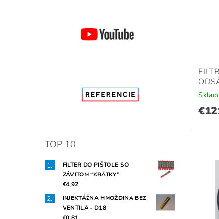
FILT
ODSÁ
Sklad
€12
TOP 10
FILTER DO PIŠTOLE SO
ZÁVITOM “KRÁTKY”
€4,92
INJEKTÁŽNA HMOŽDINA BEZ
VENTILA - D18
€0,81