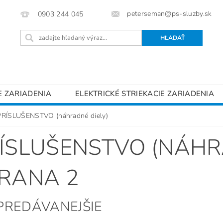
peterseman@ps-sluzby.sk
0903 244 045
E ZARIADENIA
ELEKTRICKÉ STRIEKACIE ZARIADENIA
INJEKTÁŽNE ZARIADENIA
STRIEKACIE PIŠTOLE
P
PRÍSLUŠENSTVO (náhradné diely)
ENKY OCHRANY OSOBNÝCH ÚDAJOV
KONTAKTY
ÍSLUŠENSTVO (NÁHR
RANA 2
PREDÁVANEJŠIE