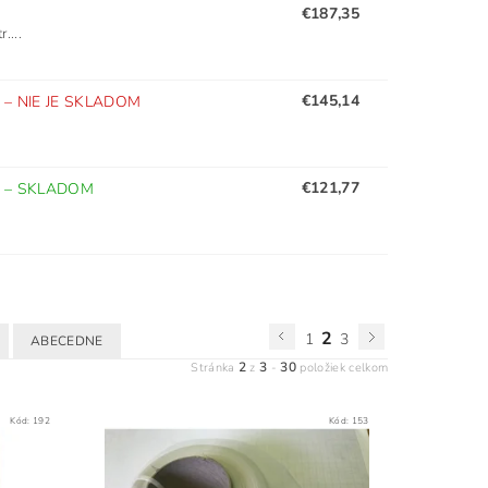
€187,35
....
€145,14
)
–
NIE JE SKLADOM
€121,77
)
–
SKLADOM
2
1
3
ABECEDNE
2
3
30
Stránka
z
-
položiek celkom
Kód:
192
Kód:
153