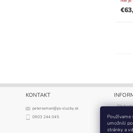
Nie je
€63
KONTAKT
INFORM
Obchodn
peterseman
@
ps-sluzby.sk
Podmienk
Používame 
0903 244 045
Doprava 
umožnili po
Kontakty
stránky a vď
Formulár