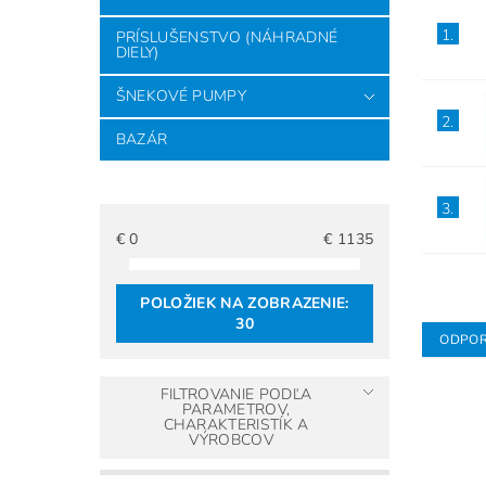
1.
PRÍSLUŠENSTVO (NÁHRADNÉ
DIELY)
ŠNEKOVÉ PUMPY
2.
BAZÁR
3.
€
0
€
1135
POLOŽIEK NA ZOBRAZENIE:
30
ODPO
FILTROVANIE PODĽA
PARAMETROV,
CHARAKTERISTÍK A
VÝROBCOV