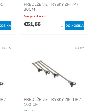
R.
PREDĹŽENIE TRYSKY ZI-TIP /
30CM
Nie je skladom
€51,66
Kód:
174
Kód:
177
P /
PREDĹŽENIE TRYSKY ZIP-TIP /
100 CM