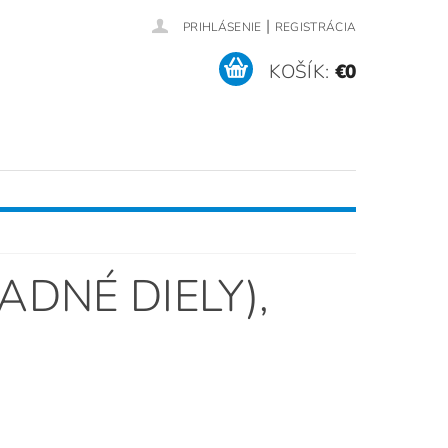
|
PRIHLÁSENIE
REGISTRÁCIA
KOŠÍK:
€0
RÍSLUŠENSTVO (NÁHRADNÉ DIELY)
SERVIS / REFERENCIE
ADNÉ DIELY)
,