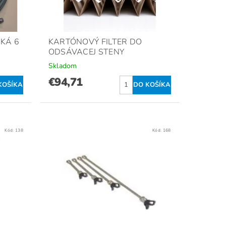
KÁ 6
KARTÓNOVÝ FILTER DO
ODSÁVACEJ STENY
Skladom
€94,71
Kód:
138
Kód:
168