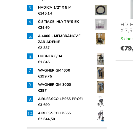
HADICA 1/2" X 5 M
€145,14
ČISTIACE IHLY TRYSIEK
HD-H
€24,60
X 7,
A 4000 - MEMBRÁNOVÉ
Sklad
ZARIADENIE
€79
€2 337
HUBNER 6/34
€1 845
WAGNER GM4600
€399,75
WAGNER GM 3000
€287
AIRLESSCO LP955 PROFI
€3 690
AIRLESSCO LP655
€2 644,50