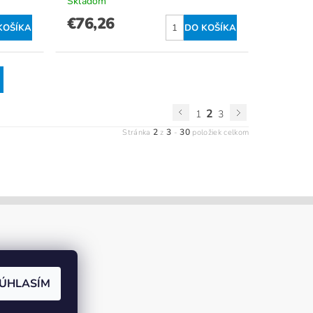
Skladom
€76,26
2
1
3
2
3
30
Stránka
z
-
položiek celkom
ÚHLASÍM