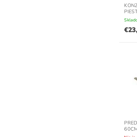
KONZ
PIES
Sklad
€23
PRED
60C