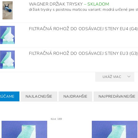
WAGNER DRŽIAK TRYSKY
–
SKLADOM
držiak trysky s poistnou maticou variant: modrá určené pre str
FILTRAČNÁ ROHOŽ DO ODSÁVACEJ STENY EU4 (G4
FILTRAČNÁ ROHOŽ DO ODSÁVACEJ STENY EU3 (G3
UKÁŽ VIAC
RÚČAME
NAJLACNEJŠIE
NAJDRAHŠIE
NAJPREDÁVANEJŠIE
Kód:
189