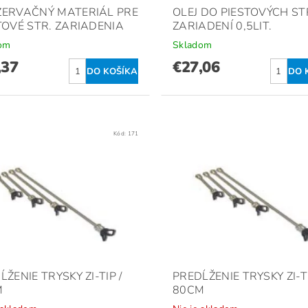
ERVAČNÝ MATERIÁL PRE
OLEJ DO PIESTOVÝCH ST
TOVÉ STR. ZARIADENIA
ZARIADENÍ 0,5LIT.
om
Skladom
,37
€27,06
Kód:
171
ĹŽENIE TRYSKY ZI-TIP /
PREDĹŽENIE TRYSKY ZI-TI
M
80CM