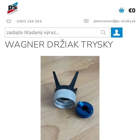
€0
peterseman@ps-sluzby.sk
0903 244 045
WAGNER DRŽIAK TRYSKY