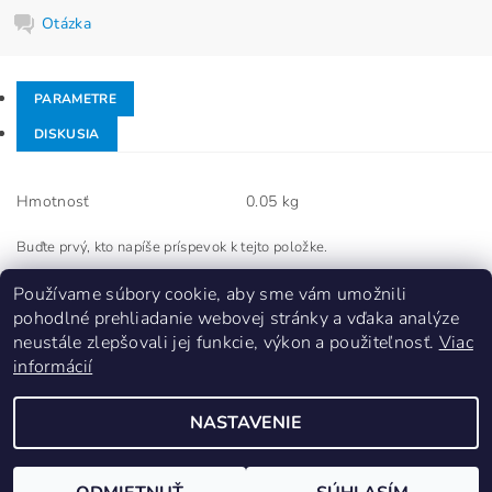
Otázka
PARAMETRE
DISKUSIA
Hmotnosť
0.05 kg
Buďte prvý, kto napíše príspevok k tejto položke.
Pridať komentár
Používame súbory cookie, aby sme vám umožnili
pohodlné prehliadanie webovej stránky a vďaka analýze
neustále zlepšovali jej funkcie, výkon a použiteľnosť.
Viac
informácií
NASTAVENIE
Upraviť nastavenie cookies
2026 ©
ps-sluzby
, všetky práva vyhradené
Vytvoril Shoptet