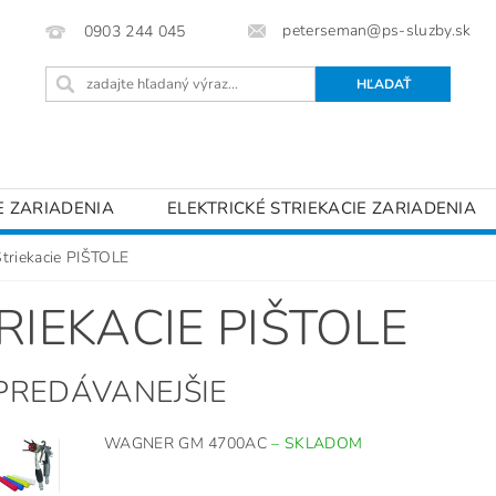
peterseman@ps-sluzby.sk
0903 244 045
E ZARIADENIA
ELEKTRICKÉ STRIEKACIE ZARIADENIA
INJEKTÁŽNE ZARIADENIA
STRIEKACIE PIŠTOLE
P
Striekacie PIŠTOLE
ENKY OCHRANY OSOBNÝCH ÚDAJOV
KONTAKTY
RIEKACIE PIŠTOLE
PREDÁVANEJŠIE
WAGNER GM 4700AC
–
SKLADOM