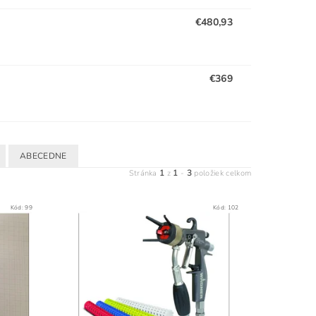
€480,93
€369
ABECEDNE
1
1
3
Stránka
z
-
položiek celkom
Kód:
99
Kód:
102