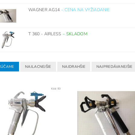
WAGNER AG14
–
CENA NA VYŽIADANIE
T 360 - AIRLESS
–
SKLADOM
RÚČAME
NAJLACNEJŠIE
NAJDRAHŠIE
NAJPREDÁVANEJŠIE
Kód:
93