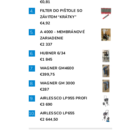
€0,81
FILTER DO PIŠTOLE SO
ZÁVITOM “KRÁTKY”
€4,92
A 4000 - MEMBRÁNOVÉ
ZARIADENIE
€2 337
HUBNER 6/34
€1 845
WAGNER GM4600
€399,75
WAGNER GM 3000
€287
AIRLESSCO LP955 PROFI
€3 690
AIRLESSCO LP655
€2 644,50