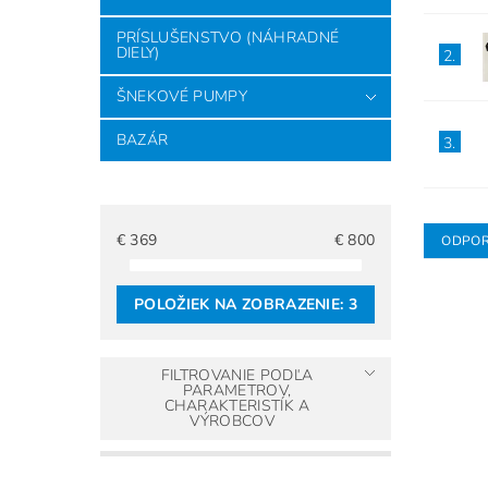
PRÍSLUŠENSTVO (NÁHRADNÉ
DIELY)
2.
ŠNEKOVÉ PUMPY
BAZÁR
3.
€
369
€
800
ODPO
POLOŽIEK NA ZOBRAZENIE:
3
FILTROVANIE PODĽA
PARAMETROV,
CHARAKTERISTÍK A
VÝROBCOV