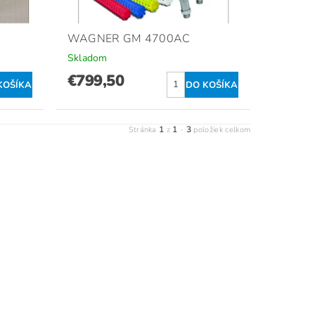
WAGNER GM 4700AC
Skladom
€799,50
1
1
3
Stránka
z
-
položiek celkom