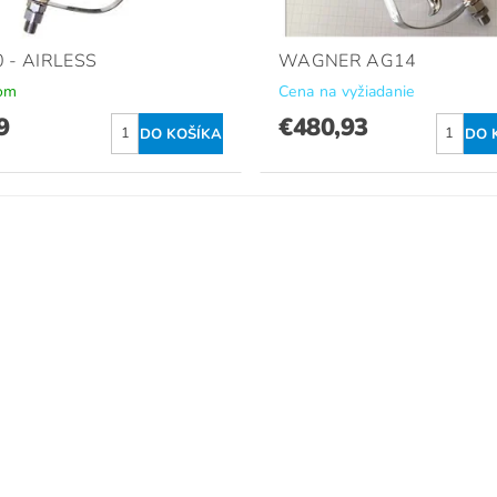
0 - AIRLESS
WAGNER AG14
om
Cena na vyžiadanie
9
€480,93