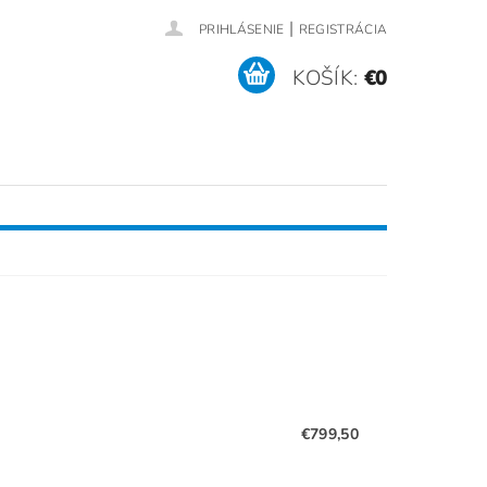
|
PRIHLÁSENIE
REGISTRÁCIA
KOŠÍK:
€0
RÍSLUŠENSTVO (NÁHRADNÉ DIELY)
SERVIS / REFERENCIE
€799,50