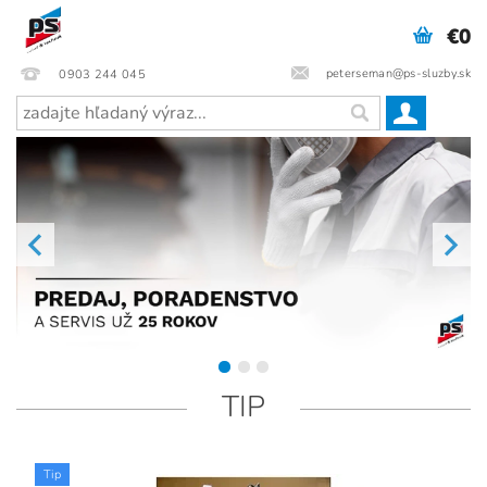
€0
peterseman@ps-sluzby.sk
0903 244 045
TIP
Tip