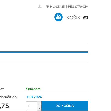
|
PRIHLÁSENIE
REGISTRÁCIA
KOŠÍK:
€0
RÍSLUŠENSTVO (NÁHRADNÉ DIELY)
SERVIS / REFERENCIE
osť
Skladom
oručiť do
11.8.2026
,75