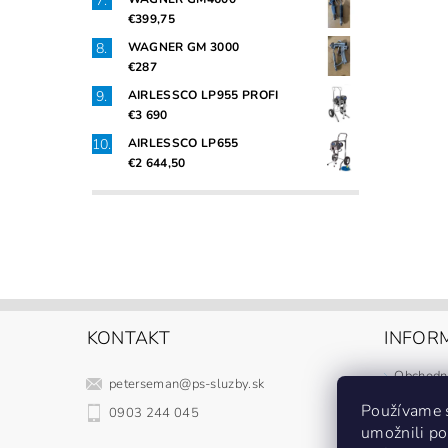
€399,75
WAGNER GM 3000
€287
AIRLESSCO LP955 PROFI
€3 690
AIRLESSCO LP655
€2 644,50
KONTAKT
INFORM
Obchodn
peterseman
@
ps-sluzby.sk
Podmienk
Používame 
0903 244 045
Doprava 
umožnili po
Kontakty