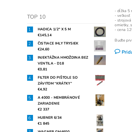
- dĺžk
- veľkosť
TOP 10
- strojov
omietky, 
HADICA 1/2" X 5 M
- cena 1
€145,14
Buďte prvý
ČISTIACE IHLY TRYSIEK
€24,60
Prid
INJEKTÁŽNA HMOŽDINA BEZ
VENTILA - D18
€0,81
FILTER DO PIŠTOLE SO
ZÁVITOM “KRÁTKY”
€4,92
A 4000 - MEMBRÁNOVÉ
ZARIADENIE
€2 337
HUBNER 6/34
€1 845
WAGNER GM4600