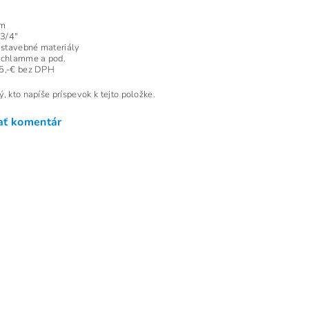
a 5 m
 3/4"
á stavebné materiály
schlamme a pod.
25,-€ bez DPH
, kto napíše príspevok k tejto položke.
ať komentár