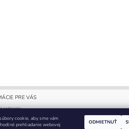
ÁCIE PRE VÁS
é podmienky
y ochrany osobných údajov
súbory cookie, aby sme vám
a platba
ODMIETNUŤ
S
hodlné prehliadanie webovej