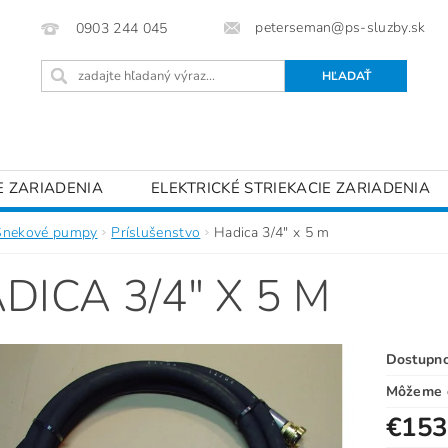
peterseman@ps-sluzby.sk
0903 244 045
E ZARIADENIA
ELEKTRICKÉ STRIEKACIE ZARIADENIA
INJEKTÁŽNE ZARIADENIA
STRIEKACIE PIŠTOLE
P
Šnekové pumpy
Príslušenstvo
Hadica 3/4" x 5 m
ENKY OCHRANY OSOBNÝCH ÚDAJOV
KONTAKTY
DICA 3/4" X 5 M
Dostupn
Môžeme d
€153