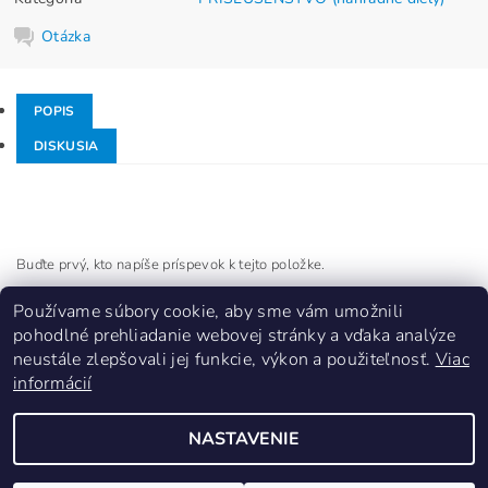
Otázka
POPIS
DISKUSIA
Buďte prvý, kto napíše príspevok k tejto položke.
Pridať komentár
Používame súbory cookie, aby sme vám umožnili
pohodlné prehliadanie webovej stránky a vďaka analýze
neustále zlepšovali jej funkcie, výkon a použiteľnosť.
Viac
informácií
NASTAVENIE
Upraviť nastavenie cookies
2026 ©
ps-sluzby
, všetky práva vyhradené