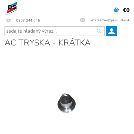
€0
peterseman@ps-sluzby.sk
0903 244 045
AC TRYSKA - KRÁTKA